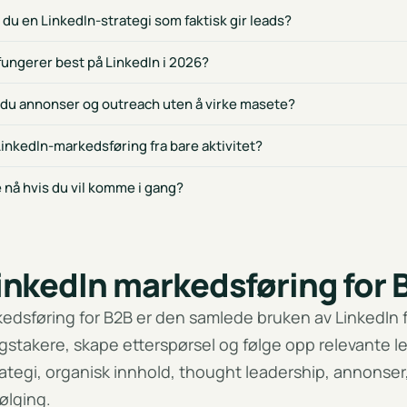
du en LinkedIn-strategi som faktisk gir leads?
fungerer best på LinkedIn i 2026?
du annonser og outreach uten å virke masete?
LinkedIn-markedsføring fra bare aktivitet?
 nå hvis du vil komme i gang?
LinkedIn markedsføring for 
edsføring for B2B er den samlede bruken av LinkedIn for
gstakere, skape etterspørsel og følge opp relevante l
rategi, organisk innhold, thought leadership, annonser,
ølging.