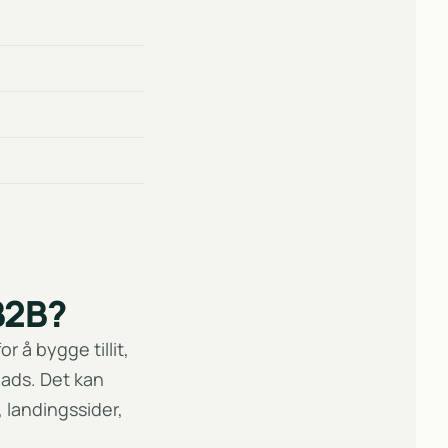
B2B?
 å bygge tillit,
eads. Det kan
 landingssider,