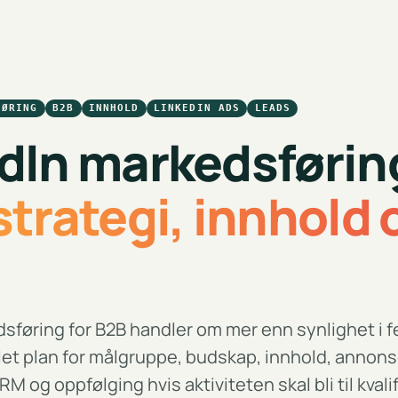
FØRING
B2B
INNHOLD
LINKEDIN ADS
LEADS
dIn markedsføring
strategi, innhold 
sføring for B2B handler om mer enn synlighet i 
et plan for målgruppe, budskap, innhold, annons
M og oppfølging hvis aktiviteten skal bli til kvalif