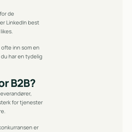
 for de
er LinkedIn best
 likes.
n ofte inn som en
 du har en tydelig
for B2B?
 leverandører,
terk for tjenester
re.
 konkurransen er