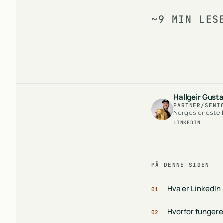
~9 MIN LES
Hallgeir Gust
PARTNER/SENI
Norges eneste L
LINKEDIN
PÅ DENNE SIDEN
Hva er LinkedIn
01
Hvorfor fungere
02