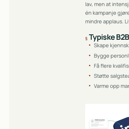
lav, men at intensj
én kampanje gjøre
mindre applaus. Li
Typiske B2B
Skape kjennska
Bygge personli
Få flere kvalif
Støtte salgste
Varme opp mark