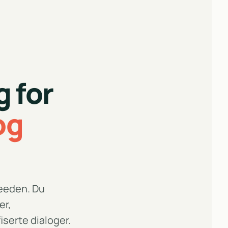
 for
og
feeden. Du
er,
iserte dialoger.