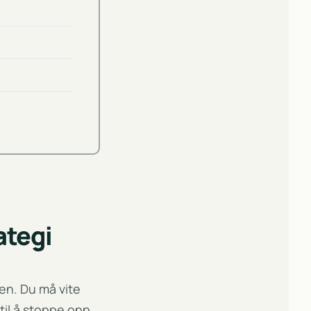
ategi
en. Du må vite
til å stoppe opp.