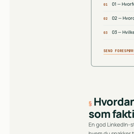
01 — Hvorf
01
02 — Hvord
02
03 — Hvilk
03
SEND FORESPØR
Hvordan
som fakti
En god LinkedIn-s
hvem du snakker ti