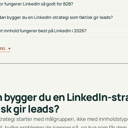
or fungerer LinkedIn så godt for B2B?
an bygger du en LinkedIn-strategi som faktisk gir leads?
et innhold fungerer best på LinkedIn i 2026?
SEL
→
 bygger du en LinkedIn-str
sk gir leads?
trategi starter med målgruppen, ikke med innholdstyp
l, hvilke problemer de kjenner på, og hva som får dem 