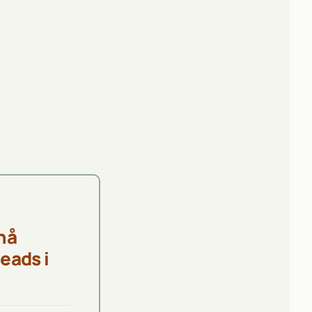
 nå
eads i