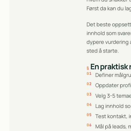
Først da kan du la
Det beste oppsettet
innhold som svarer
dypere vurdering 
sted å starte.
En praktisk
Definer målgr
Oppdater profi
Velg 3-5 temae
Lag innhold som
Test kontakt, 
Mål på leads, 