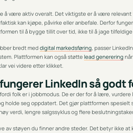
ke å være aktiv overalt. Det viktigste er å være relevant
tisk kan kjøpe, påvirke eller anbefale. Derfor funger
ormen til å bygge tillit over tid, ikke til å jage tilfeldige
jobber bredt med
digital markedsføring
, passer LinkedI
ystem. Plattformen kan også støtte
lead generering
når
r vei videre etter klikket.
fungerer LinkedIn så godt 
fordi folk er i jobbmodus. De er der for å lære, vurdere
og holde seg oppdatert. Det gjør plattformen spesielt s
øy verdi, lengre salgssyklus og flere beslutningstake
e av støyen du finner andre steder. Det betyr ikke at