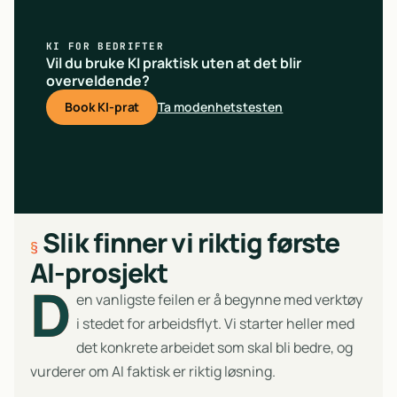
KI FOR BEDRIFTER
Vil du bruke KI praktisk uten at det blir
overveldende?
Book KI-prat
Ta modenhetstesten
Slik finner vi riktig første
AI-prosjekt
D
en vanligste feilen er å begynne med verktøy
i stedet for arbeidsflyt. Vi starter heller med
det konkrete arbeidet som skal bli bedre, og
vurderer om AI faktisk er riktig løsning.