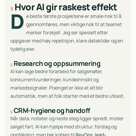
Hvor AI gir raskest effekt
D
e beste første prosjektene er smale nok til å
gjennomføres, men viktige nok til at teamet
merker forskjell. Jeg ser spesielt etter
oppgaver med høy repetisjon, klare datakilder og en
tydelig eier.
Research og oppsummering
AI kan lage bedre forarbeid for salgsmøter,
konkurrentvurderinger, kundeinnsikt og
markedssignaler. Poenget er ikke at alt blir
automatisk, men at folk starter med et bedre utkast.
CRM-hygiene og handoff
Når data, notater og neste steg ligger spredt, mister
salget fart. AI kan hjelpe med struktur, forslag og
oppfølging, men bør kobles til
RevOps
,
lead-