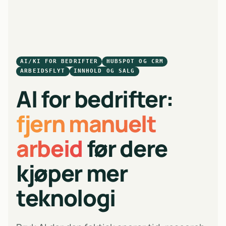
AI/KI FOR BEDRIFTER
HUBSPOT OG CRM
ARBEIDSFLYT
INNHOLD OG SALG
AI for bedrifter:
fjern manuelt
arbeid
før dere
kjøper mer
teknologi