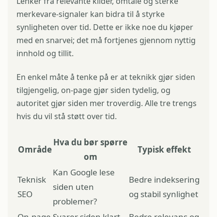
Lenker fra relevante kilder, omtale og sterke
merkevare-signaler kan bidra til å styrke
synligheten over tid. Dette er ikke noe du kjøper
med en snarvei; det må fortjenes gjennom nyttig
innhold og tillit.
En enkel måte å tenke på er at teknikk gjør siden
tilgjengelig, on-page gjør siden tydelig, og
autoritet gjør siden mer troverdig. Alle tre trengs
hvis du vil stå støtt over tid.
Hva du bør spørre
Område
Typisk effekt
om
Kan Google lese
Teknisk
Bedre indeksering
siden uten
SEO
og stabil synlighet
problemer?
On-page
Svarer siden klart
Bedre relevans og