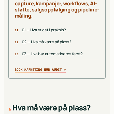
capture, kampanjer, workflows, AI-
støtte, salgsoppfølging og pipeline-
måling.
01 — Hva er det i praksis?
01
02 — Hva må være på plass?
02
03 — Hva bør automatiseres først?
03
BOOK MARKETING HUB AUDIT
→
Hva må være på plass?